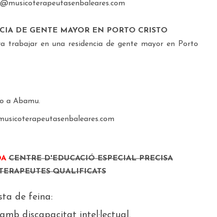
info@musicoterapeutasenbaleares.com
CIA DE GENTE MAYOR EN PORTO CRISTO
a trabajar en una residencia de gente mayor en Porto
do a Abamu.
@musicoterapeutasenbaleares.com
DA
CENTRE D'EDUCACIÓ ESPECIAL PRECISA
TERAPEUTES QUALIFICATS
sta de feina:
amb discapacitat intel·lectual.