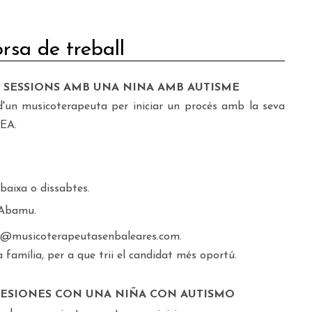
rsa de treball
 A SESSIONS AMB UNA NINA AMB AUTISME
i d'un musicoterapeuta per iniciar un procés amb la seva
TEA.
baixa o dissabtes.
 Abamu.
nfo@musicoterapeutasenbaleares.com.
 família, per a que trii el candidat més oportú.
 SESIONES CON UNA NIÑA CON AUTISMO