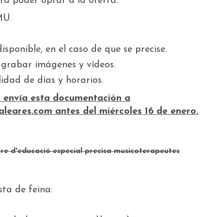
a poder optar a la oferta:
MU.
sponible, en el caso de que se precise.
grabar imágenes y vídeos.
lidad de días y horarios.
sa envía esta documentación a
eares.com antes del miércoles 16 de enero
.
re d'educació especial precisa musicoterapeutes
sta de feina: