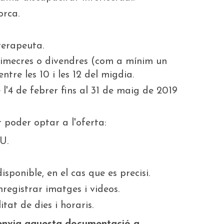
orca.
terapeuta.
, dimecres o divendres (com a mínim un
ntre les 10 i les 12 del migdia.
 l'4 de febrer fins al 31 de maig de 2019
poder optar a l'oferta:
U.
sponible, en el cas que es precisi.
registrar imatges i videos.
itat de dies i horaris.
a envia aquesta documentació a