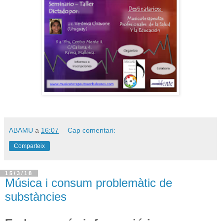
ABAMU
a
16:07
Cap comentari:
Comparteix
15/3/18
Música i consum problemàtic de
substàncies