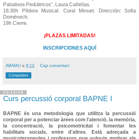
Paliativos Pediátricos". Laura Cañellas.
18.30h Píldora Musical. Coral Minuet. Dirección: Sofia
Domènech.
19h Cierre.
¡PLAZAS LIMITADAS!
INSCRIPCIONES AQUÍ
ABAMU
a
9:12
Cap comentari:
Comparteix
23/10/19
Curs percussió corporal BAPNE I
BAPNE és una metodologia que utilitza la percussió
corporal per a potenciar àrees com l'atenció, la memòria,
la concentració, la psicomotricitat i fomentar les
habilitats socials, entre d'altres. Està adreçada a
musicoterapeutes i professors que vulguin motivar als