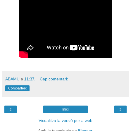
ABAMU
a
11:37
Cap comentari:
Comparteix
‹
›
Inici
Visualitza la versió per a web
Amb la tecnologia de
Blogger
.