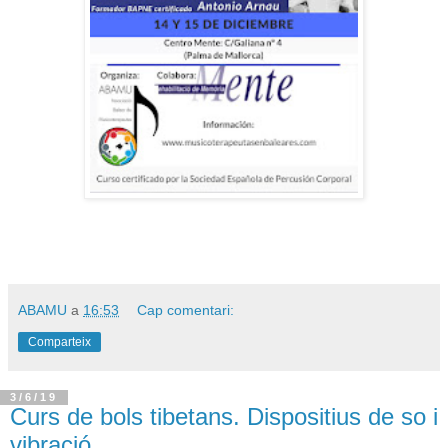
ABAMU
a
16:53
Cap comentari:
Comparteix
3/6/19
Curs de bols tibetans. Dispositius de so i
vibració